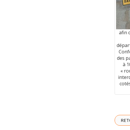
afin 
dépar
Confo
des p
à 1
« ro
inter
cotés
RET