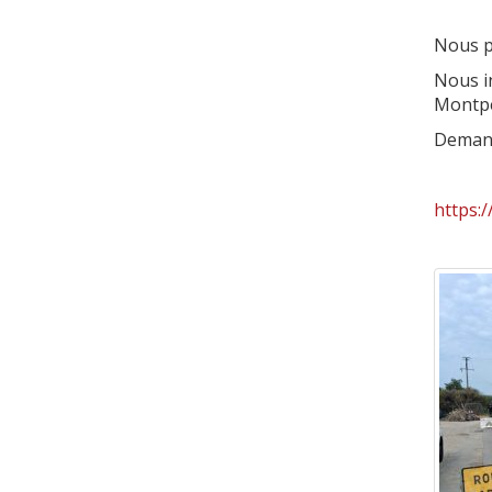
Nous p
Nous i
Montpe
Demand
https:/