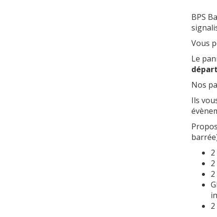
BPS Bal
signali
Vous po
Le pann
dépar
Nos pa
Ils vo
évèneme
Propos
barrée)
2
2
2
G
i
2