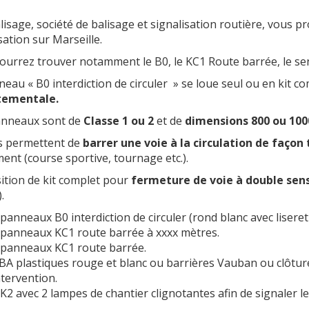
isage, société de balisage et signalisation routière, vous p
sation sur Marseille.
urrez trouver notamment le B0, le KC1 Route barrée, le sens
eau « B0 interdiction de circuler » se loue seul ou en kit c
tementale.
nneaux sont de
Classe 1 ou 2
et de
dimensions 800 ou 10
us permettent de
barrer une voie à la circulation de faço
nt (course sportive, tournage etc.).
ition de kit complet pour
fermeture de voie à double sen
.
 panneaux B0 interdiction de circuler (rond blanc avec liseret
 panneaux KC1 route barrée à xxxx mètres.
 panneaux KC1 route barrée.
BA plastiques rouge et blanc ou barrières Vauban ou clôture
ntervention.
 K2 avec 2 lampes de chantier clignotantes afin de signaler le