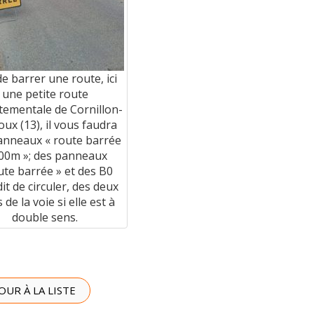
de barrer une route, ici
une petite route
tementale de Cornillon-
ux (13), il vous faudra
anneaux « route barrée
00m »; des panneaux
ute barrée » et des B0
dit de circuler, des deux
 de la voie si elle est à
double sens.
OUR À LA LISTE